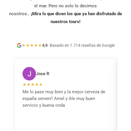
el mar. Pero no solo lo decimos
nosotros…
¡Mira lo que dicen los que ya han disfrutado de
nuestros tours!
★
★
★
★
★
4,9
·
Basado en 1.714 reseñas de Google
Jose R
★
★
★
★
★
★
Me lo pase muy bien y la mejor cerveza de
Fu
españa serven!! Amel y Ale muy buen
qu
servicio y buena onda