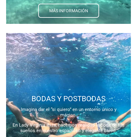
MÁS INFORMACIÓN
BODAS Y POSTBODAS
Imagina dar el “si quiero” en un entorno único y
mágico.
En Lady Virginia Ibiza, hacemos realidad la boda de tus
sueños en nuestro espacioso y elegante barco.