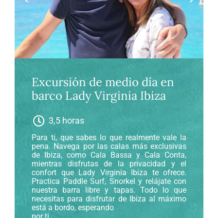
Excursión de medio día en
barco Lady Virginia Ibiza
3,5 horas
Para ti, que sabes lo que realmente vale la
pena. Navega por las calas más exclusivas
de Ibiza, como Cala Bassa y Cala Conta,
mientras disfrutas de la privacidad y el
confort que Lady Virginia Ibiza te ofrece.
Practica Paddle Surf, Snorkel y relájate con
nuestra barra libre y tapas. Todo lo que
necesitas para disfrutar de Ibiza al máximo
está a bordo, esperando
por ti.