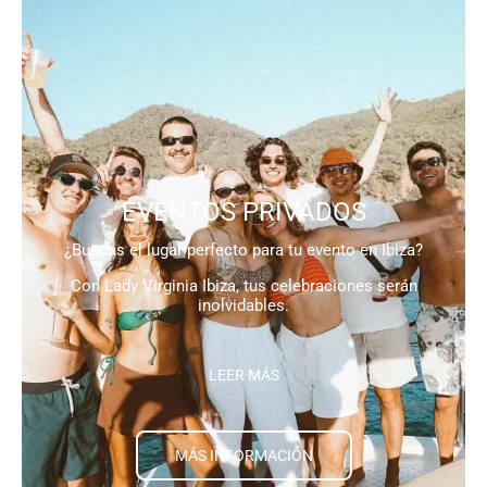
EVENTOS PRIVADOS
¿Buscas el lugar perfecto para tu evento en Ibiza?
Con Lady Virginia Ibiza, tus celebraciones serán
inolvidables.
LEER MÁS
MÁS INFORMACIÓN