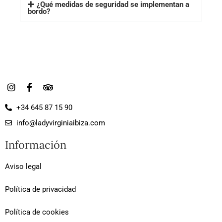
¿Qué medidas de seguridad se implementan a
bordo?
I
F
T
n
a
r
s
c
i
+34 645 87 15 90
t
e
p
a
b
a
info@ladyvirginiaibiza.com
g
o
d
r
o
v
Información
a
k
i
m
-
s
f
o
Aviso legal
r
Política de privacidad
Política de cookies