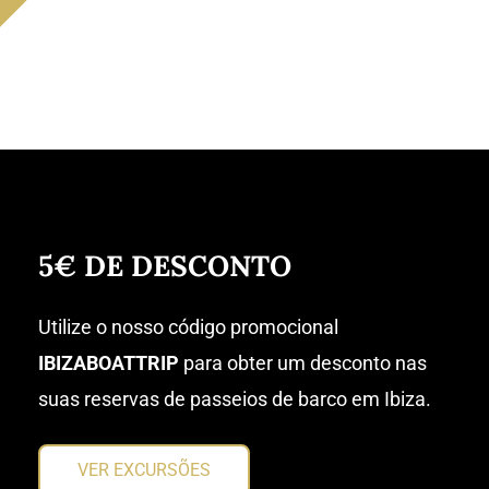
Love
port
d it
in
San
Anto
nio.
The
crew
were
beau
tiful.
5€ DE DESCONTO
So
frien
Utilize o nosso código promocional
dly
and
IBIZABOATTRIP
para obter um desconto nas
helpf
suas reservas de passeios de barco em Ibiza.
ul.
The
whol
VER EXCURSÕES