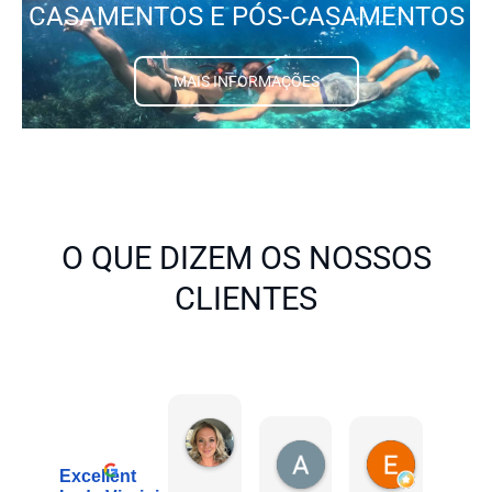
CASAMENTOS E PÓS-CASAMENTOS
MAIS INFORMAÇÕES
O QUE DIZEM OS NOSSOS
CLIENTES
Mary Wood
Há 6 horas
Abigail Rapetti
Eddie Ade
Há 18 horas
Há 18 horas
Excellent