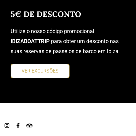
5€ DE DESCONTO
Utilize o nosso código promocional
IBIZABOATTRIP
para obter um desconto nas
suas reservas de passeios de barco em Ibiza.
VER EXCURSÕES
I
F
T
n
a
r
s
c
i