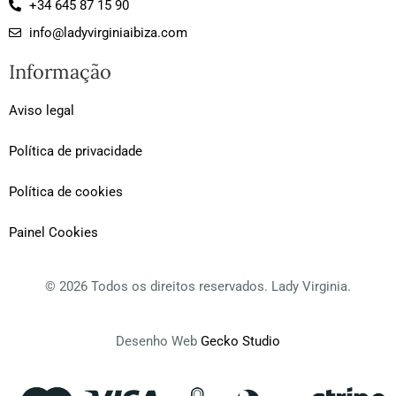
+34 645 87 15 90
t
e
p
a
b
a
info@ladyvirginiaibiza.com
g
o
d
r
o
v
Informação
a
k
i
m
-
s
f
o
Aviso legal
r
Política de privacidade
Política de cookies
Painel Cookies
© 2026 Todos os direitos reservados. Lady Virginia.
Desenho Web
Gecko Studio