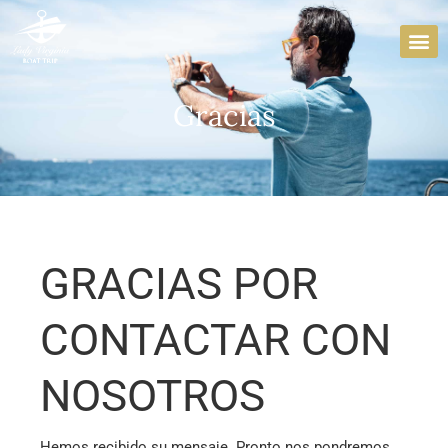
Ir
al
contenido
Gracias
GRACIAS POR
CONTACTAR CON
NOSOTROS
Hemos recibido su mensaje. Pronto nos pondremos