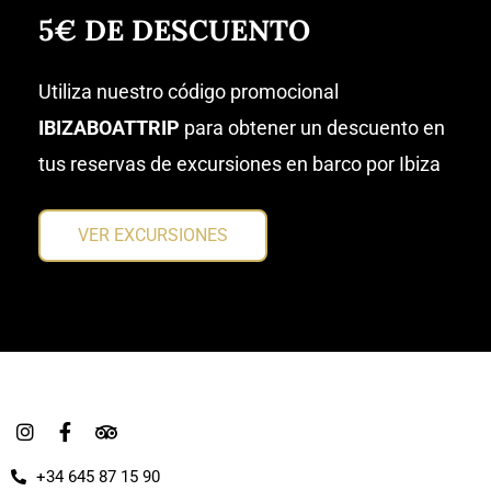
5€ DE DESCUENTO
Utiliza nuestro código promocional
IBIZABOATTRIP
para obtener un descuento en
tus reservas de excursiones en barco por Ibiza
VER EXCURSIONES
I
F
T
n
a
r
s
c
i
+34 645 87 15 90
t
e
p