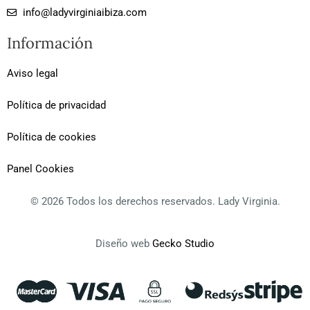
a
b
a
info@ladyvirginiaibiza.com
g
o
d
r
o
v
Información
a
k
i
m
-
s
f
o
Aviso legal
r
Política de privacidad
Política de cookies
Panel Cookies
© 2026 Todos los derechos reservados. Lady Virginia.
Diseño web
Gecko Studio