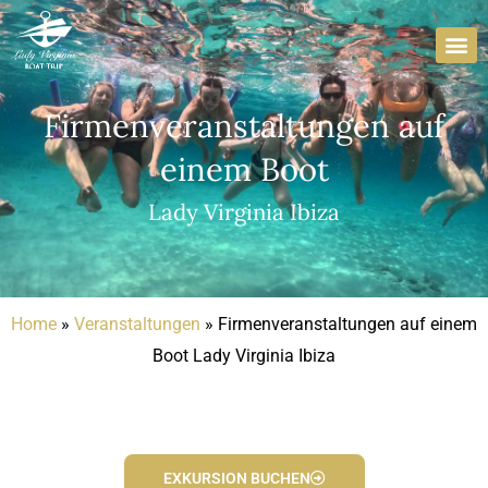
Zum
Inhalt
springen
Firmenveranstaltungen auf
einem Boot
Lady Virginia Ibiza
Home
»
Veranstaltungen
»
Firmenveranstaltungen auf einem
Boot Lady Virginia Ibiza
EXKURSION BUCHEN