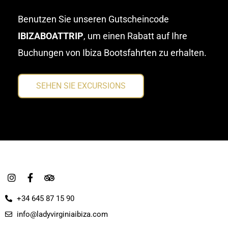
Benutzen Sie unseren Gutscheincode
IBIZABOATTRIP
, um einen Rabatt auf Ihre
Buchungen von Ibiza Bootsfahrten zu erhalten.
SEHEN SIE EXCURSIONS
I
F
T
n
a
r
s
c
i
+34 645 87 15 90
t
e
p
a
b
a
info@ladyvirginiaibiza.com
g
o
d