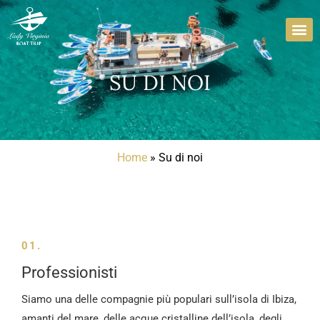
Vai
al
contenuto
SU DI NOI
Home
»
Su di noi
01.
Professionisti
Siamo una delle compagnie più populari sull’isola di Ibiza,
amanti del mare, delle acque cristalline dell’isola, degli