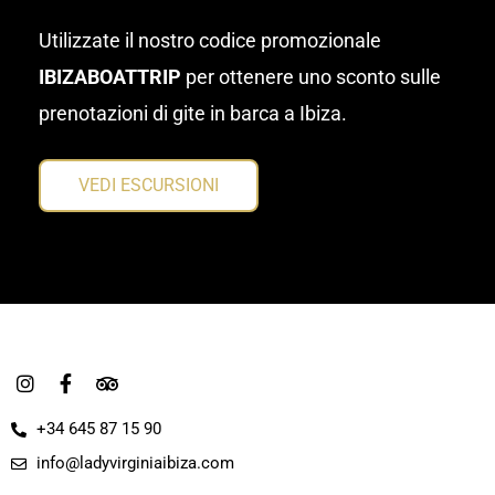
Utilizzate il nostro codice promozionale
IBIZABOATTRIP
per ottenere uno sconto sulle
prenotazioni di gite in barca a Ibiza.
VEDI ESCURSIONI
I
F
T
n
a
r
s
c
i
+34 645 87 15 90
t
e
p
a
b
a
info@ladyvirginiaibiza.com
g
o
d